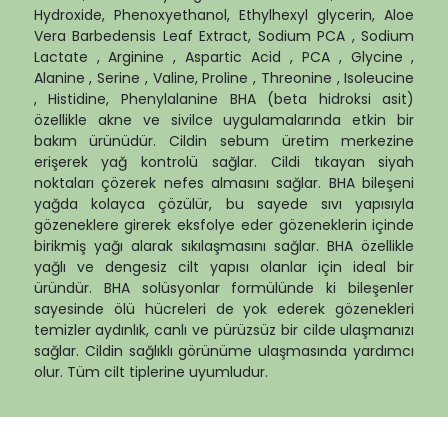
Hydroxide, Phenoxyethanol, Ethylhexyl glycerin, Aloe
Vera Barbedensis Leaf Extract, Sodium PCA , Sodium
Lactate , Arginine , Aspartic Acid , PCA , Glycine ,
Alanine , Serine , Valine, Proline , Threonine , Isoleucine
, Histidine, Phenylalanine BHA (beta hidroksi asit)
özellikle akne ve sivilce uygulamalarında etkin bir
bakım ürünüdür. Cildin sebum üretim merkezine
erişerek yağ kontrolü sağlar. Cildi tıkayan siyah
noktaları çözerek nefes almasını sağlar. BHA bileşeni
yağda kolayca çözülür, bu sayede sıvı yapısıyla
gözeneklere girerek eksfolye eder gözeneklerin içinde
birikmiş yağı alarak sıkılaşmasını sağlar. BHA özellikle
yağlı ve dengesiz cilt yapısı olanlar için ideal bir
üründür. BHA solüsyonlar formülünde ki bileşenler
sayesinde ölü hücreleri de yok ederek gözenekleri
temizler aydınlık, canlı ve pürüzsüz bir cilde ulaşmanızı
sağlar. Cildin sağlıklı görünüme ulaşmasında yardımcı
olur. Tüm cilt tiplerine uyumludur.